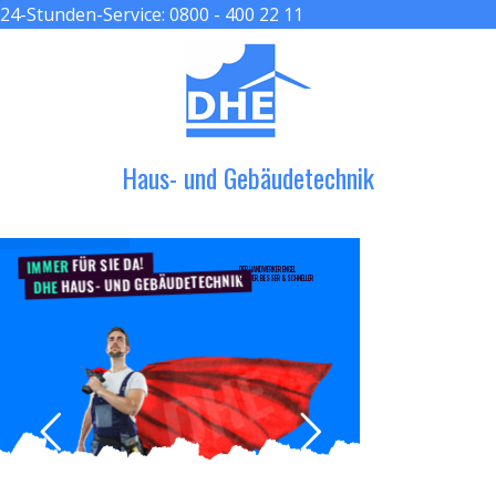
24-Stunden-Service:
0800 - 400 22 11
≡ MENU
Haus- und Gebäudetechnik
FÜR SIE DA!
IMMER
DER HANDWERKER ENGEL
HAUS- UND GEBÄUDETECHNIK
GRÖßER, BESSER & SCHNELLER
DHE