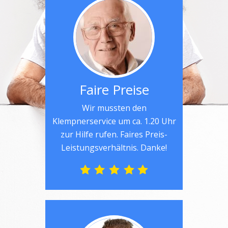
Faire Preise
Wir mussten den
Klempnerservice um ca. 1.20 Uhr
zur Hilfe rufen. Faires Preis-
Leistungsverhältnis. Danke!