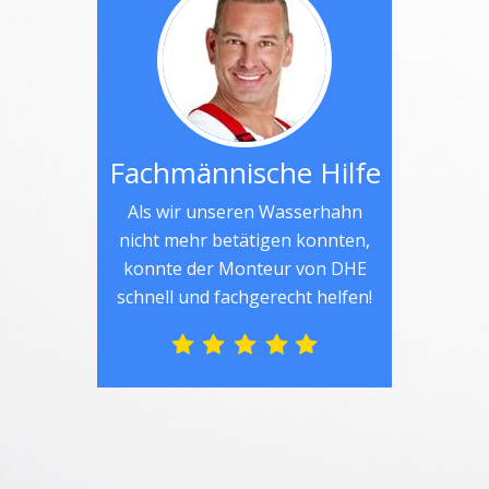
Fachmännische Hilfe
Als wir unseren Wasserhahn
nicht mehr betätigen konnten,
konnte der Monteur von DHE
schnell und fachgerecht helfen!