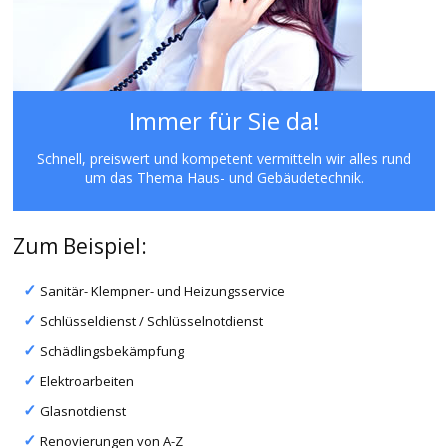
Immer für Sie da!
Schnell, preiswert und kompetent vermitteln wir alles rund
um das Thema Haus- und Gebäudetechnik.
Zum Beispiel:
Sanitär- Klempner- und Heizungsservice
Schlüsseldienst / Schlüsselnotdienst
Schädlingsbekämpfung
Elektroarbeiten
Glasnotdienst
Renovierungen von A-Z