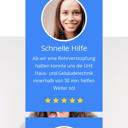
Schnelle Hilfe
Als wir eine Rohrverstopfung
hatten konnte uns die DHE
Haus- und Gebäudetechnik
innerhalb von 30 min. helfen.
Weiter so!