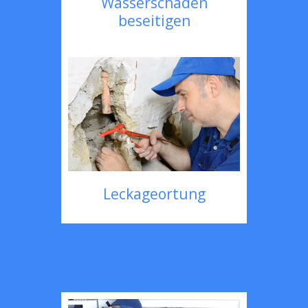
Wasserschaden
beseitigen
Leckageortung