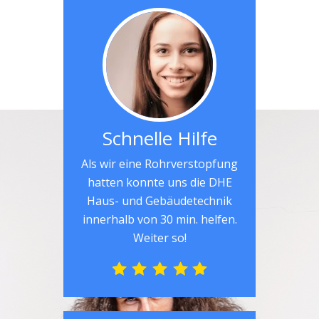
Schnelle Hilfe
Als wir eine Rohrverstopfung
hatten konnte uns die DHE
Haus- und Gebäudetechnik
innerhalb von 30 min. helfen.
Weiter so!