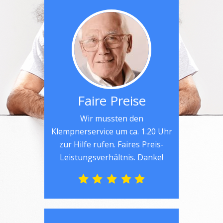
Faire Preise
Wir mussten den
Klempnerservice um ca. 1.20 Uhr
zur Hilfe rufen. Faires Preis-
Leistungsverhältnis. Danke!