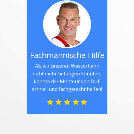
Fachmännische Hilfe
Als wir unseren Wasserhahn
nicht mehr betätigen konnten,
konnte der Monteur von DHE
schnell und fachgerecht helfen!