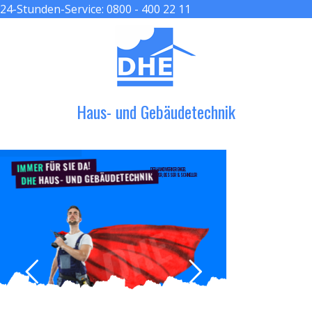
24-Stunden-Service:
0800 - 400 22 11
≡ MENU
Haus- und Gebäudetechnik
FÜR SIE DA!
IMMER
DER HANDWERKER ENGEL
HAUS- UND GEBÄUDETECHNIK
GRÖßER, BESSER & SCHNELLER
DHE