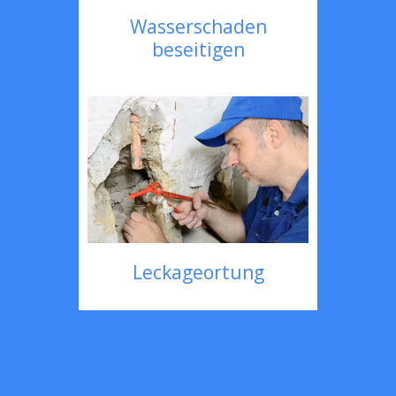
Wasserschaden
beseitigen
Leckageortung