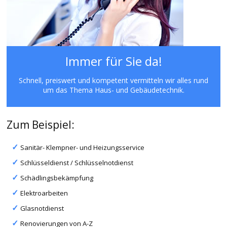
Immer für Sie da!
Schnell, preiswert und kompetent vermitteln wir alles rund
um das Thema Haus- und Gebäudetechnik.
Zum Beispiel:
Sanitär- Klempner- und Heizungsservice
Schlüsseldienst / Schlüsselnotdienst
Schädlingsbekämpfung
Elektroarbeiten
Glasnotdienst
Renovierungen von A-Z