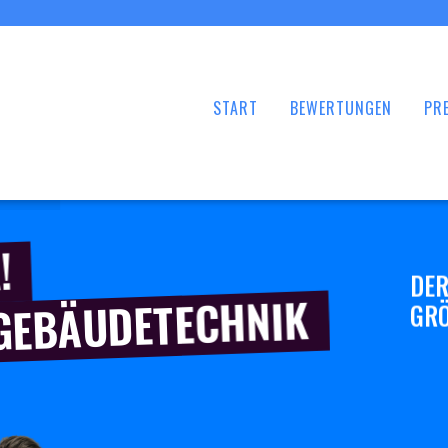
START
BEWERTUNGEN
PRE
!
DER
 GEBÄUDETECHNIK
GRÖ