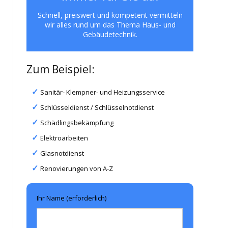
Schnell, preiswert und kompetent vermitteln
wir alles rund um das Thema Haus- und
Gebäudetechnik.
Zum Beispiel:
Sanitär- Klempner- und Heizungsservice
Schlüsseldienst / Schlüsselnotdienst
Schädlingsbekämpfung
Elektroarbeiten
Glasnotdienst
Renovierungen von A-Z
Ihr Name (erforderlich)