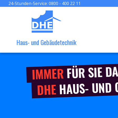
24-Stunden-Service:
0800 - 400 22 11
Haus- und Gebäudetechnik
FÜR SIE DA
IMMER
HAUS- UND
DHE