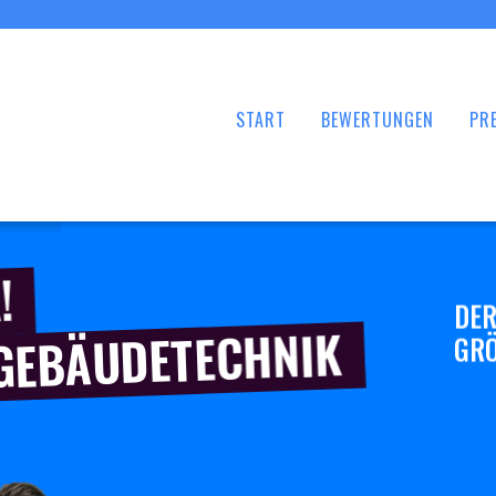
START
BEWERTUNGEN
PRE
!
DER
 GEBÄUDETECHNIK
GRÖ