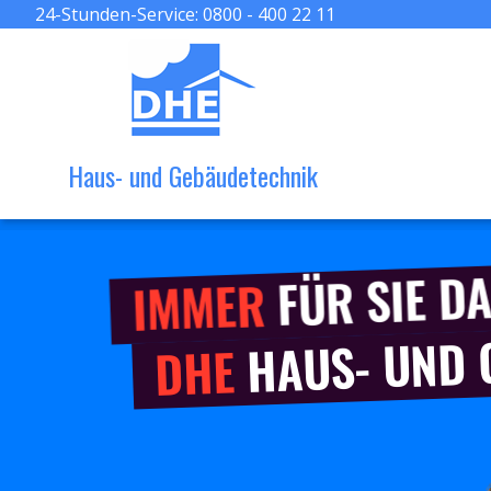
24-Stunden-Service:
0800 - 400 22 11
Haus- und Gebäudetechnik
FÜR SIE DA
IMMER
HAUS- UND
DHE