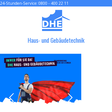
24-Stunden-Service:
0800 - 400 22 11
≡ MENU
Haus- und Gebäudetechnik
FÜR SIE DA!
IMMER
DER HANDWERKER ENGEL
HAUS- UND GEBÄUDETECHNIK
GRÖßER, BESSER & SCHNELLER
DHE