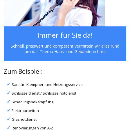
Immer für Sie da!
Schnell, preiswert und kompetent vermitteln wir alles rund
um das Thema Haus- und Gebäudetechnik.
Zum Beispiel:
Sanitär- Klempner- und Heizungsservice
Schlüsseldienst / Schlüsselnotdienst
Schädlingsbekämpfung
Elektroarbeiten
Glasnotdienst
Renovierungen von A-Z