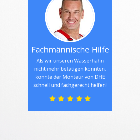
Fachmännische Hilfe
Als wir unseren Wasserhahn
nicht mehr betätigen konnten,
konnte der Monteur von DHE
schnell und fachgerecht helfen!