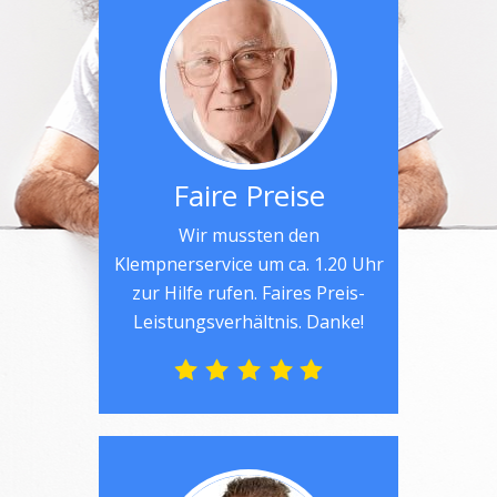
Faire Preise
Wir mussten den
Klempnerservice um ca. 1.20 Uhr
zur Hilfe rufen. Faires Preis-
Leistungsverhältnis. Danke!