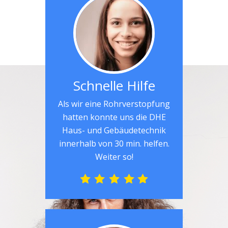
Schnelle Hilfe
Als wir eine Rohrverstopfung
hatten konnte uns die DHE
Haus- und Gebäudetechnik
innerhalb von 30 min. helfen.
Weiter so!