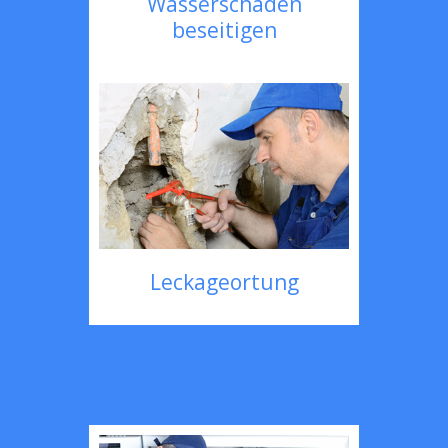
Wasserschaden
beseitigen
Leckageortung