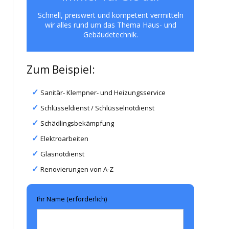
Schnell, preiswert und kompetent vermitteln
wir alles rund um das Thema Haus- und
Gebäudetechnik.
Zum Beispiel:
Sanitär- Klempner- und Heizungsservice
Schlüsseldienst / Schlüsselnotdienst
Schädlingsbekämpfung
Elektroarbeiten
Glasnotdienst
Renovierungen von A-Z
Ihr Name (erforderlich)