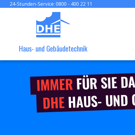
24-Stunden-Service:
0800 - 400 22 11
Haus- und Gebäudetechnik
FÜR SIE DA
IMMER
HAUS- UND
DHE