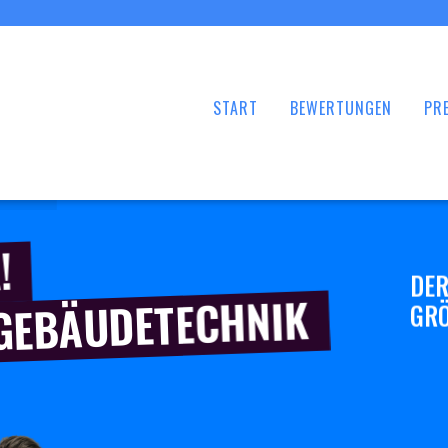
START
BEWERTUNGEN
PRE
!
DER
 GEBÄUDETECHNIK
GRÖ