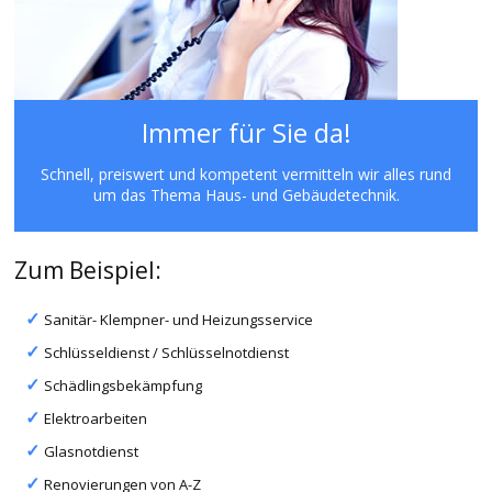
Immer für Sie da!
Schnell, preiswert und kompetent vermitteln wir alles rund
um das Thema Haus- und Gebäudetechnik.
Zum Beispiel:
Sanitär- Klempner- und Heizungsservice
Schlüsseldienst / Schlüsselnotdienst
Schädlingsbekämpfung
Elektroarbeiten
Glasnotdienst
Renovierungen von A-Z