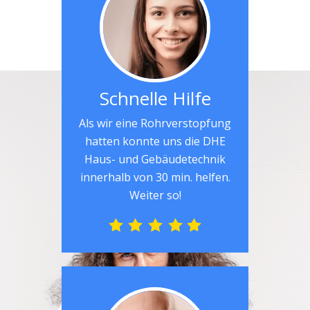
Schnelle Hilfe
Als wir eine Rohrverstopfung
hatten konnte uns die DHE
Haus- und Gebäudetechnik
innerhalb von 30 min. helfen.
Weiter so!