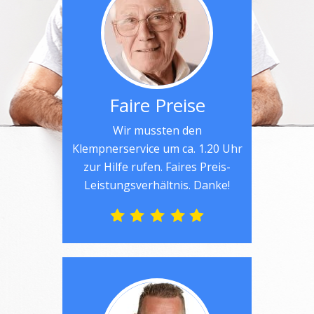
Faire Preise
Wir mussten den
Klempnerservice um ca. 1.20 Uhr
zur Hilfe rufen. Faires Preis-
Leistungsverhältnis. Danke!