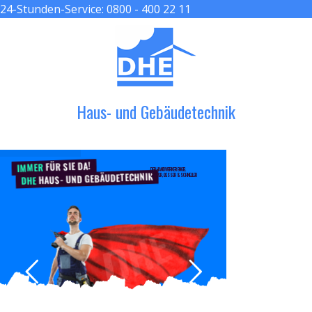
24-Stunden-Service:
0800 - 400 22 11
≡ MENU
Haus- und Gebäudetechnik
FÜR SIE DA!
IMMER
DER HANDWERKER ENGEL
HAUS- UND GEBÄUDETECHNIK
GRÖßER, BESSER & SCHNELLER
DHE