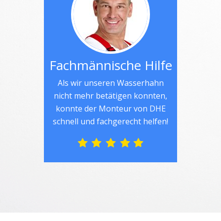
Fachmännische Hilfe
Als wir unseren Wasserhahn
nicht mehr betätigen konnten,
konnte der Monteur von DHE
schnell und fachgerecht helfen!