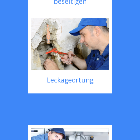
beseitigen
Leckageortung