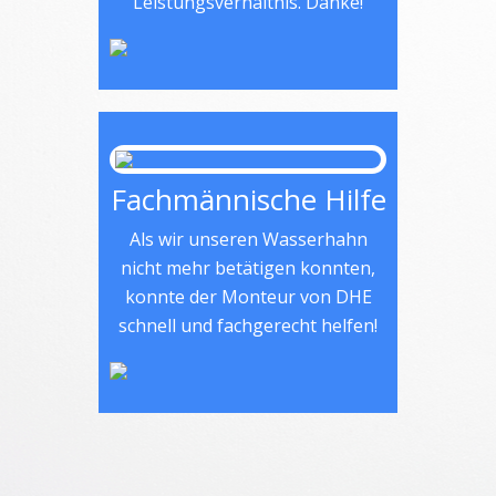
Leistungsverhältnis. Danke!
Fachmännische Hilfe
Als wir unseren Wasserhahn
nicht mehr betätigen konnten,
konnte der Monteur von DHE
schnell und fachgerecht helfen!