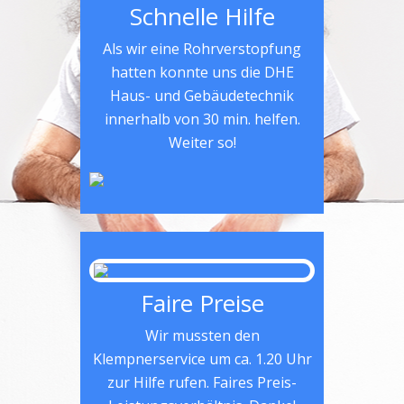
Schnelle Hilfe
Als wir eine Rohrverstopfung
hatten konnte uns die DHE
Haus- und Gebäudetechnik
innerhalb von 30 min. helfen.
Weiter so!
Faire Preise
Wir mussten den
Klempnerservice um ca. 1.20 Uhr
zur Hilfe rufen. Faires Preis-