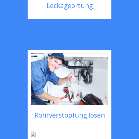
Leckageortung
Rohrverstopfung lösen