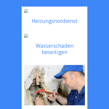
Heizungsnotdienst
Wasserschaden
beseitigen