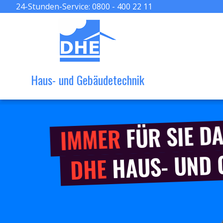
24-Stunden-Service:
0800 - 400 22 11
Haus- und Gebäudetechnik
FÜR SIE DA
IMMER
HAUS- UND
DHE