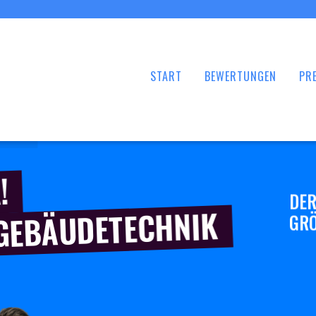
START
BEWERTUNGEN
PRE
!
DER
 GEBÄUDETECHNIK
GRÖ