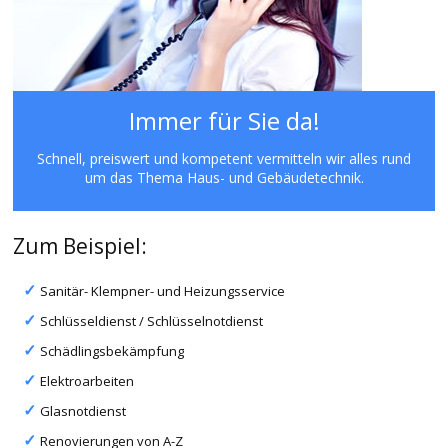
Immer für Sie da!
Schnell, preiswert und kompetent vermitteln wir alles rund
um das Thema Haus- und Gebäudetechnik.
Zum Beispiel:
Sanitär- Klempner- und Heizungsservice
Schlüsseldienst / Schlüsselnotdienst
Schädlingsbekämpfung
Elektroarbeiten
Glasnotdienst
Renovierungen von A-Z