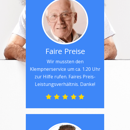
Faire Preise
Wir mussten den
Klempnerservice um ca. 1.20 Uhr
zur Hilfe rufen. Faires Preis-
Leistungsverhältnis. Danke!