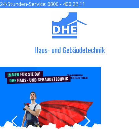
24-Stunden-Service:
0800 - 400 22 11
≡ MENU
Haus- und Gebäudetechnik
FÜR SIE DA!
IMMER
DER HANDWERKER ENGEL
HAUS- UND GEBÄUDETECHNIK
GRÖßER, BESSER & SCHNELLER
DHE