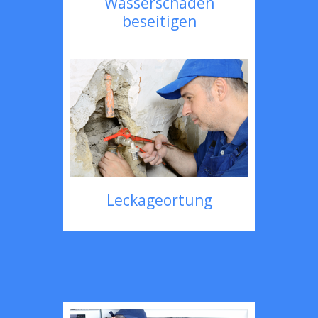
Wasserschaden
beseitigen
Leckageortung