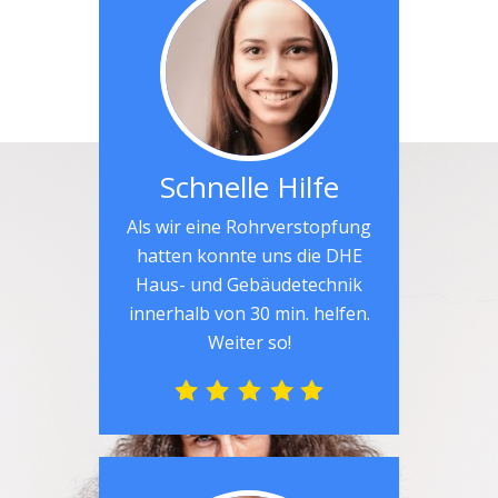
Schnelle Hilfe
Als wir eine Rohrverstopfung
hatten konnte uns die DHE
Haus- und Gebäudetechnik
innerhalb von 30 min. helfen.
Weiter so!