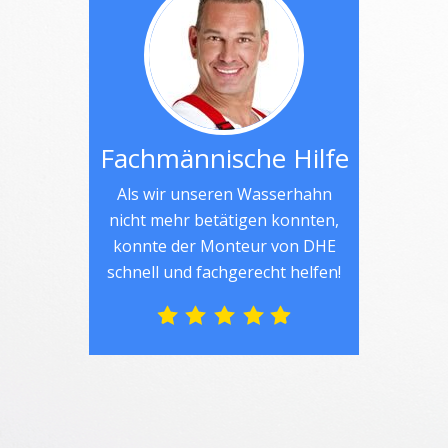
Fachmännische Hilfe
Als wir unseren Wasserhahn
nicht mehr betätigen konnten,
konnte der Monteur von DHE
schnell und fachgerecht helfen!