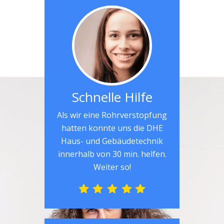
Schnelle Hilfe
Als wir eine Rohrverstopfung
hatten konnte uns die DHE
Haus- und Gebäudetechnik
innerhalb von 30 min. helfen.
Weiter so!