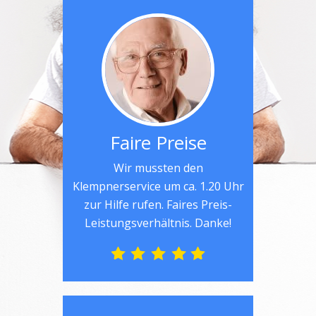
Faire Preise
Wir mussten den
Klempnerservice um ca. 1.20 Uhr
zur Hilfe rufen. Faires Preis-
Leistungsverhältnis. Danke!