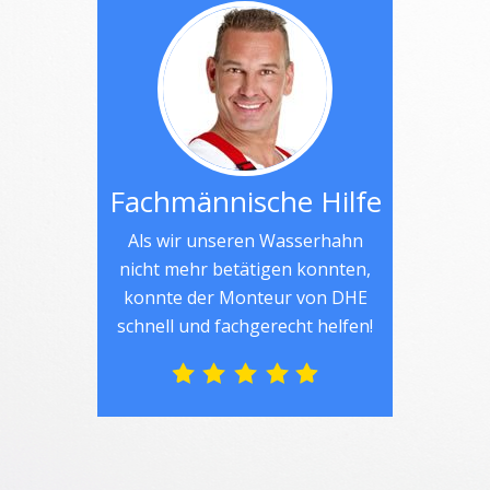
Fachmännische Hilfe
Als wir unseren Wasserhahn
nicht mehr betätigen konnten,
konnte der Monteur von DHE
schnell und fachgerecht helfen!