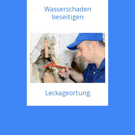
Wasserschaden
beseitigen
Leckageortung