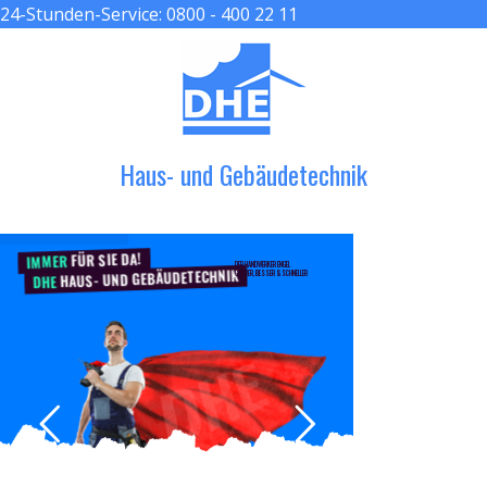
24-Stunden-Service:
0800 - 400 22 11
≡ MENU
Haus- und Gebäudetechnik
FÜR SIE DA!
IMMER
DER HANDWERKER ENGEL
HAUS- UND GEBÄUDETECHNIK
GRÖßER, BESSER & SCHNELLER
DHE