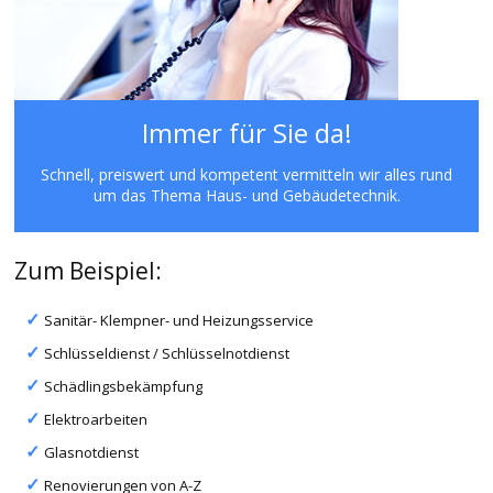
Immer für Sie da!
Schnell, preiswert und kompetent vermitteln wir alles rund
um das Thema Haus- und Gebäudetechnik.
Zum Beispiel:
Sanitär- Klempner- und Heizungsservice
Schlüsseldienst / Schlüsselnotdienst
Schädlingsbekämpfung
Elektroarbeiten
Glasnotdienst
Renovierungen von A-Z