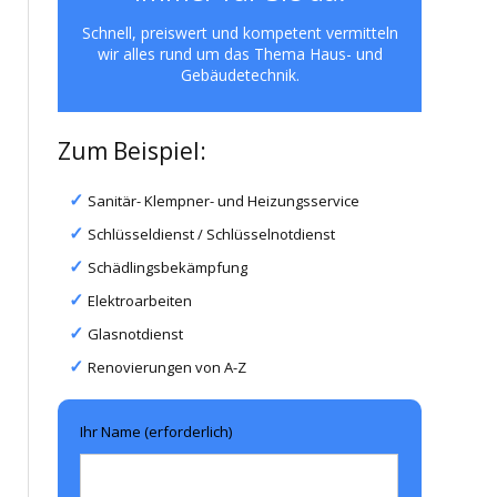
Schnell, preiswert und kompetent vermitteln
wir alles rund um das Thema Haus- und
Gebäudetechnik.
Zum Beispiel:
Sanitär- Klempner- und Heizungsservice
Schlüsseldienst / Schlüsselnotdienst
Schädlingsbekämpfung
Elektroarbeiten
Glasnotdienst
Renovierungen von A-Z
Ihr Name (erforderlich)