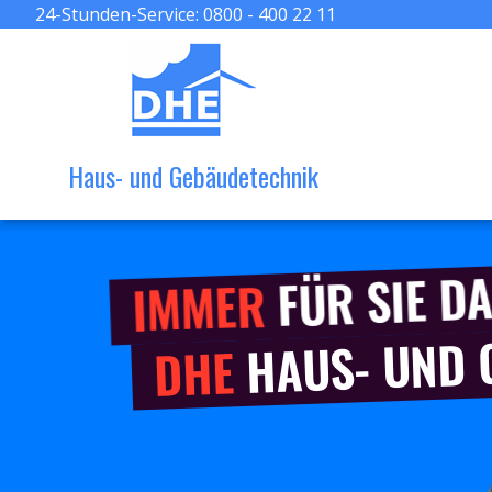
24-Stunden-Service:
0800 - 400 22 11
Haus- und Gebäudetechnik
FÜR SIE DA
IMMER
HAUS- UND
DHE