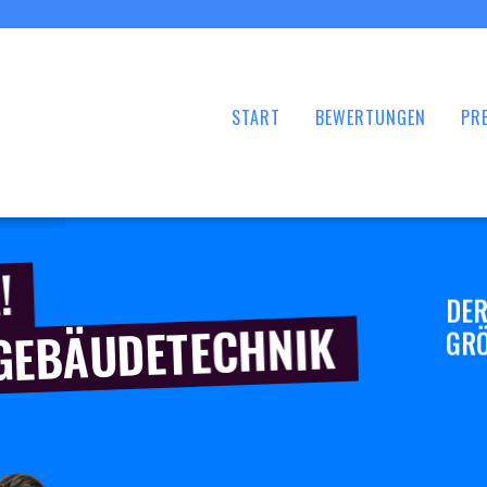
START
BEWERTUNGEN
PRE
!
DER
 GEBÄUDETECHNIK
GRÖ