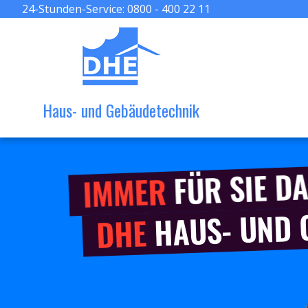
24-Stunden-Service:
0800 - 400 22 11
Haus- und Gebäudetechnik
FÜR SIE DA
IMMER
HAUS- UND
DHE