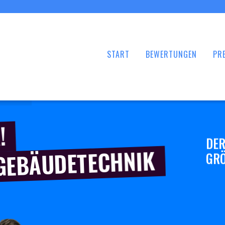
START
BEWERTUNGEN
PRE
!
DER
 GEBÄUDETECHNIK
GRÖ