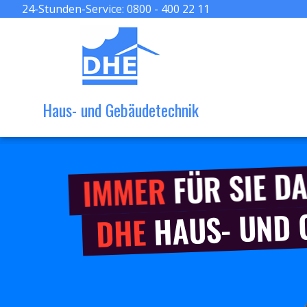
24-Stunden-Service:
0800 - 400 22 11
Haus- und Gebäudetechnik
FÜR SIE DA
IMMER
HAUS- UND
DHE