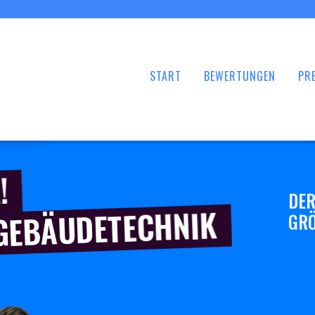
START
BEWERTUNGEN
PRE
!
DER
 GEBÄUDETECHNIK
GRÖ