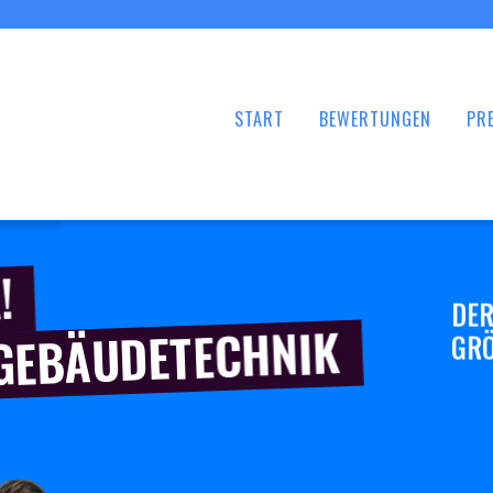
START
BEWERTUNGEN
PRE
!
DER
 GEBÄUDETECHNIK
GRÖ