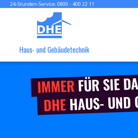
24-Stunden-Service:
0800 - 400 22 11
Haus- und Gebäudetechnik
FÜR SIE DA
IMMER
HAUS- UND
DHE