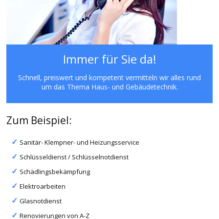
Immer für Sie da!
Schnell, preiswert und kompetent vermitteln wir alles rund
um das Thema Haus- und Gebäudetechnik.
Zum Beispiel:
Sanitär- Klempner- und Heizungsservice
Schlüsseldienst / Schlüsselnotdienst
Schädlingsbekämpfung
Elektroarbeiten
Glasnotdienst
Renovierungen von A-Z