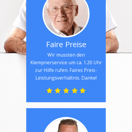
Faire Preise
Wir mussten den
Klempnerservice um ca. 1.20 Uhr
zur Hilfe rufen. Faires Preis-
Leistungsverhältnis. Danke!