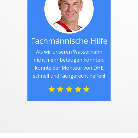
Fachmännische Hilfe
Als wir unseren Wasserhahn
nicht mehr betätigen konnten,
konnte der Monteur von DHE
schnell und fachgerecht helfen!