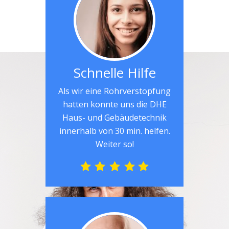
Schnelle Hilfe
Als wir eine Rohrverstopfung
hatten konnte uns die DHE
Haus- und Gebäudetechnik
innerhalb von 30 min. helfen.
Weiter so!