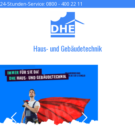
24-Stunden-Service:
0800 - 400 22 11
≡ MENU
Haus- und Gebäudetechnik
FÜR SIE DA!
IMMER
DER HANDWERKER ENGEL
HAUS- UND GEBÄUDETECHNIK
GRÖßER, BESSER & SCHNELLER
DHE