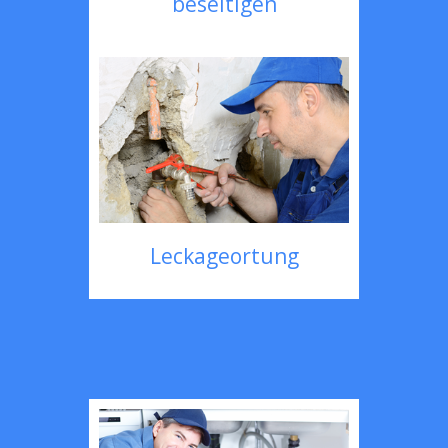
beseitigen
Leckageortung