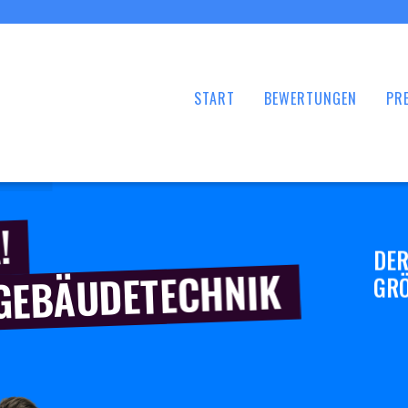
START
BEWERTUNGEN
PRE
!
DER
 GEBÄUDETECHNIK
GRÖ