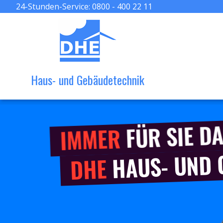
24-Stunden-Service:
0800 - 400 22 11
Haus- und Gebäudetechnik
FÜR SIE DA
IMMER
HAUS- UND
DHE