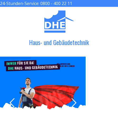
24-Stunden-Service:
0800 - 400 22 11
≡ MENU
Haus- und Gebäudetechnik
FÜR SIE DA!
IMMER
DER HANDWERKER ENGEL
HAUS- UND GEBÄUDETECHNIK
GRÖßER, BESSER & SCHNELLER
DHE