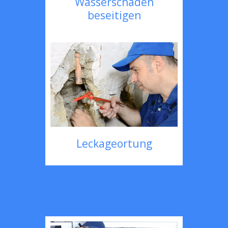
Wasserschaden
beseitigen
Leckageortung