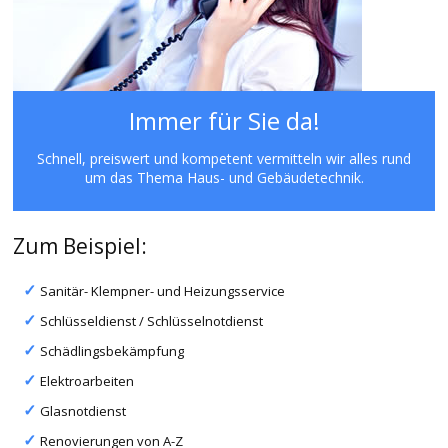
Immer für Sie da!
Schnell, preiswert und kompetent vermitteln wir alles rund
um das Thema Haus- und Gebäudetechnik.
Zum Beispiel:
Sanitär- Klempner- und Heizungsservice
Schlüsseldienst / Schlüsselnotdienst
Schädlingsbekämpfung
Elektroarbeiten
Glasnotdienst
Renovierungen von A-Z