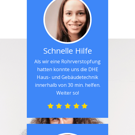
Schnelle Hilfe
Als wir eine Rohrverstopfung
hatten konnte uns die DHE
Haus- und Gebäudetechnik
innerhalb von 30 min. helfen.
Weiter so!