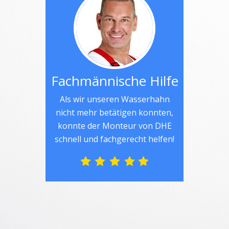
Fachmännische Hilfe
Als wir unseren Wasserhahn
nicht mehr betätigen konnten,
konnte der Monteur von DHE
schnell und fachgerecht helfen!