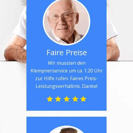
Faire Preise
Wir mussten den
Klempnerservice um ca. 1.20 Uhr
zur Hilfe rufen. Faires Preis-
Leistungsverhältnis. Danke!