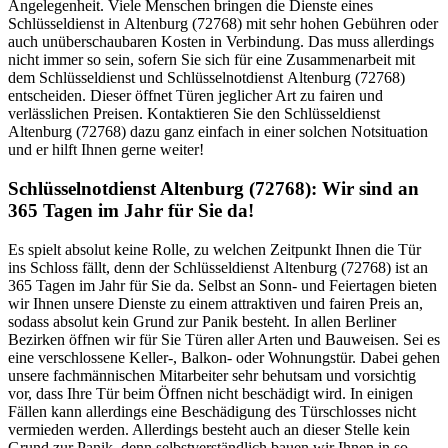
Angelegenheit. Viele Menschen bringen die Dienste eines
Schlüsseldienst in Altenburg (72768) mit sehr hohen Gebühren oder
auch unüberschaubaren Kosten in Verbindung. Das muss allerdings
nicht immer so sein, sofern Sie sich für eine Zusammenarbeit mit
dem Schlüsseldienst und Schlüsselnotdienst Altenburg (72768)
entscheiden. Dieser öffnet Türen jeglicher Art zu fairen und
verlässlichen Preisen. Kontaktieren Sie den Schlüsseldienst
Altenburg (72768) dazu ganz einfach in einer solchen Notsituation
und er hilft Ihnen gerne weiter!
Schlüsselnotdienst Altenburg (72768): Wir sind an
365 Tagen im Jahr für Sie da!
Es spielt absolut keine Rolle, zu welchen Zeitpunkt Ihnen die Tür
ins Schloss fällt, denn der Schlüsseldienst Altenburg (72768) ist an
365 Tagen im Jahr für Sie da. Selbst an Sonn- und Feiertagen bieten
wir Ihnen unsere Dienste zu einem attraktiven und fairen Preis an,
sodass absolut kein Grund zur Panik besteht. In allen Berliner
Bezirken öffnen wir für Sie Türen aller Arten und Bauweisen. Sei es
eine verschlossene Keller-, Balkon- oder Wohnungstür. Dabei gehen
unsere fachmännischen Mitarbeiter sehr behutsam und vorsichtig
vor, dass Ihre Tür beim Öffnen nicht beschädigt wird. In einigen
Fällen kann allerdings eine Beschädigung des Türschlosses nicht
vermieden werden. Allerdings besteht auch an dieser Stelle kein
Grund zur Panik, denn selbstverständlich bauen wir Ihnen in so