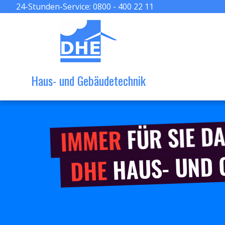
24-Stunden-Service:
0800 - 400 22 11
Haus- und Gebäudetechnik
FÜR SIE DA
IMMER
HAUS- UND
DHE