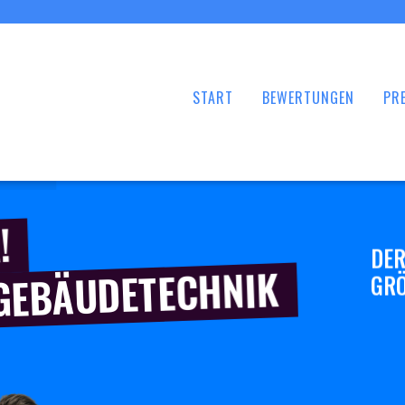
START
BEWERTUNGEN
PRE
!
DER
 GEBÄUDETECHNIK
GRÖ