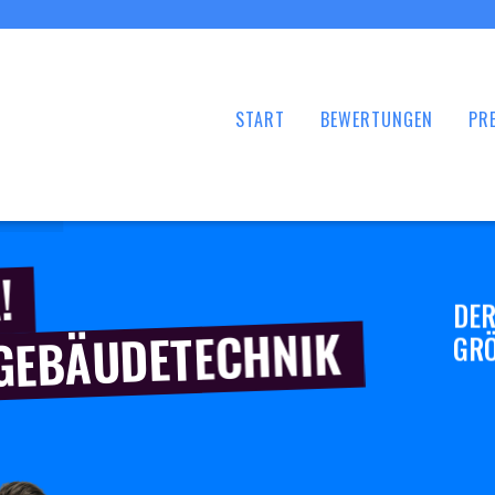
START
BEWERTUNGEN
PRE
!
DER
 GEBÄUDETECHNIK
GRÖ