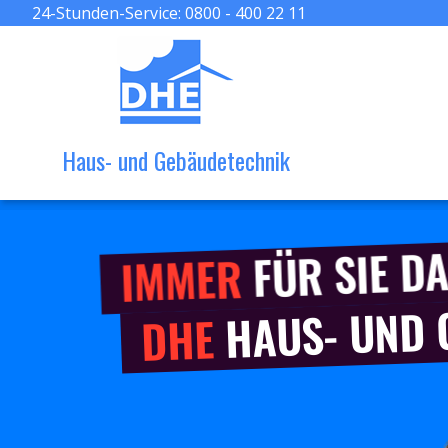
24-Stunden-Service:
0800 - 400 22 11
Haus- und Gebäudetechnik
FÜR SIE DA
IMMER
HAUS- UND
DHE