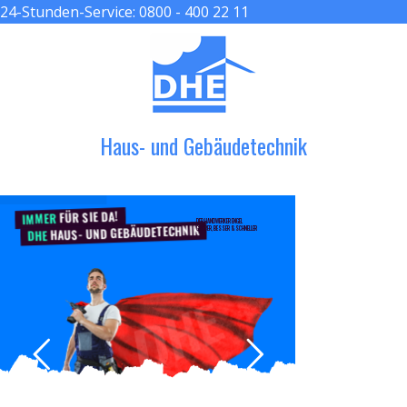
24-Stunden-Service:
0800 - 400 22 11
≡ MENU
Haus- und Gebäudetechnik
FÜR SIE DA!
IMMER
DER HANDWERKER ENGEL
HAUS- UND GEBÄUDETECHNIK
GRÖßER, BESSER & SCHNELLER
DHE