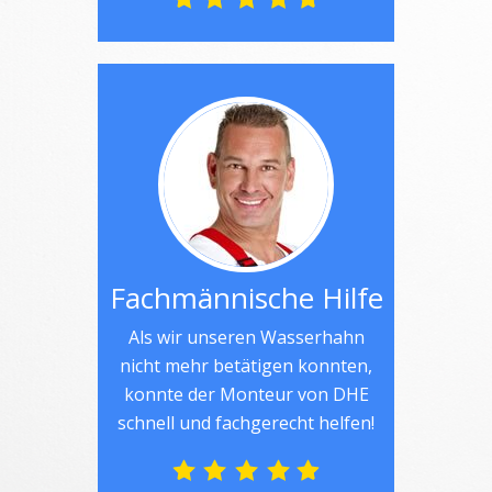
Fachmännische Hilfe
Als wir unseren Wasserhahn
nicht mehr betätigen konnten,
konnte der Monteur von DHE
schnell und fachgerecht helfen!