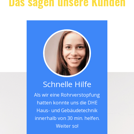
Das sagen unsere Kunden
Schnelle Hilfe
Als wir eine Rohrverstopfung
hatten konnte uns die DHE
Haus- und Gebäudetechnik
innerhalb von 30 min. helfen.
Weiter so!