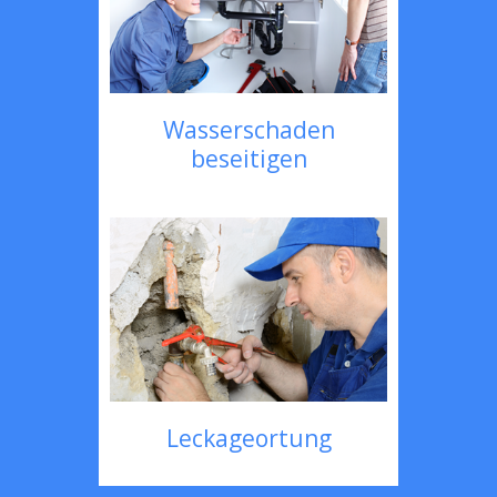
Wasserschaden
beseitigen
Leckageortung