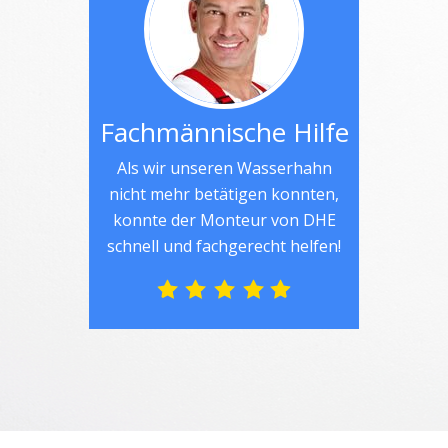
Fachmännische Hilfe
Als wir unseren Wasserhahn
nicht mehr betätigen konnten,
konnte der Monteur von DHE
schnell und fachgerecht helfen!