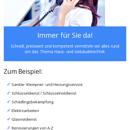
Immer für Sie da!
Schnell, preiswert und kompetent vermitteln wir alles rund
um das Thema Haus- und Gebäudetechnik.
Zum Beispiel:
Sanitär- Klempner- und Heizungsservice
Schlüsseldienst / Schlüsselnotdienst
Schädlingsbekämpfung
Elektroarbeiten
Glasnotdienst
Renovierungen von A-Z