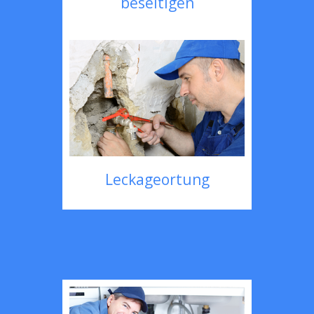
beseitigen
Leckageortung