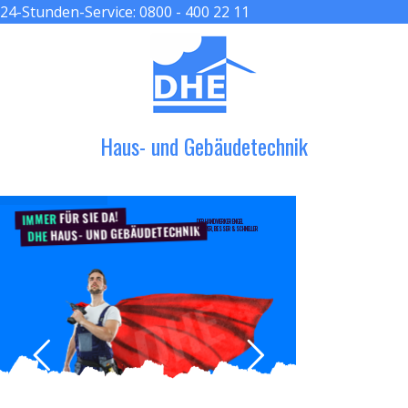
24-Stunden-Service:
0800 - 400 22 11
≡ MENU
Haus- und Gebäudetechnik
FÜR SIE DA!
IMMER
DER HANDWERKER ENGEL
HAUS- UND GEBÄUDETECHNIK
GRÖßER, BESSER & SCHNELLER
DHE