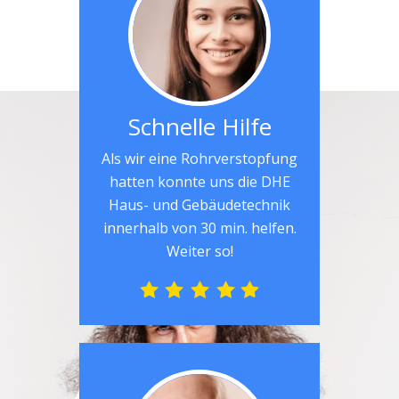
Schnelle Hilfe
Als wir eine Rohrverstopfung
hatten konnte uns die DHE
Haus- und Gebäudetechnik
innerhalb von 30 min. helfen.
Weiter so!