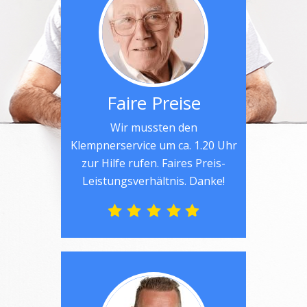
Faire Preise
Wir mussten den
Klempnerservice um ca. 1.20 Uhr
zur Hilfe rufen. Faires Preis-
Leistungsverhältnis. Danke!