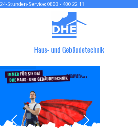
24-Stunden-Service:
0800 - 400 22 11
≡ MENU
Haus- und Gebäudetechnik
FÜR SIE DA!
IMMER
DER HANDWERKER ENGEL
HAUS- UND GEBÄUDETECHNIK
GRÖßER, BESSER & SCHNELLER
DHE