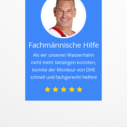
Fachmännische Hilfe
Als wir unseren Wasserhahn
nicht mehr betätigen konnten,
konnte der Monteur von DHE
schnell und fachgerecht helfen!