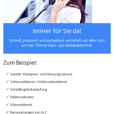
Immer für Sie da!
Schnell, preiswert und kompetent vermitteln wir alles rund
um das Thema Haus- und Gebäudetechnik.
Zum Beispiel:
Sanitär- Klempner- und Heizungsservice
Schlüsseldienst / Schlüsselnotdienst
Schädlingsbekämpfung
Elektroarbeiten
Glasnotdienst
Renovierungen von A-Z