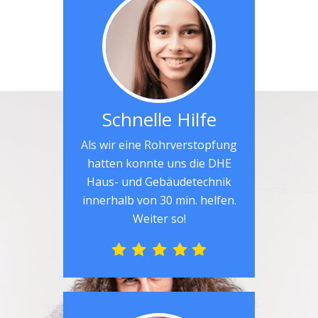
Schnelle Hilfe
Als wir eine Rohrverstopfung
hatten konnte uns die DHE
Haus- und Gebäudetechnik
innerhalb von 30 min. helfen.
Weiter so!