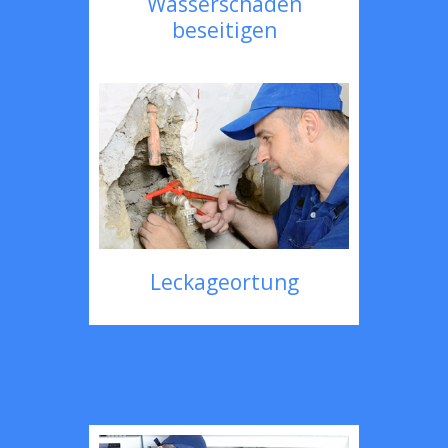
Wasserschaden
beseitigen
Leckageortung