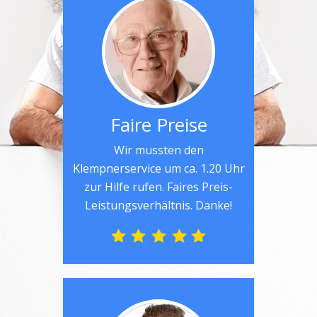
Faire Preise
Wir mussten den
Klempnerservice um ca. 1.20 Uhr
zur Hilfe rufen. Faires Preis-
Leistungsverhältnis. Danke!