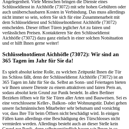
Angelegenheit. Viele Menschen bringen die Dienste eines
Schlüsseldienst in Aichhöfle (73072) mit sehr hohen Gebühren oder
auch unüberschaubaren Kosten in Verbindung. Das muss allerdings
nicht immer so sein, sofern Sie sich für eine Zusammenarbeit mit
dem Schlüsseldienst und Schlüsselnotdienst Aichhöfle (73072)
entscheiden. Dieser öffnet Türen jeglicher Art zu fairen und
verlässlichen Preisen. Kontaktieren Sie den Schlüsseldienst
Aichhöfle (73072) dazu ganz einfach in einer solchen Notsituation
und er hilft Ihnen gerne weiter!
Schlüsselnotdienst Aichhöfle (73072): Wir sind an
365 Tagen im Jahr für Sie da!
Es spielt absolut keine Rolle, zu welchen Zeitpunkt Ihnen die Tür
ins Schloss fällt, denn der Schlüsseldienst Aichhöfle (73072) ist an
365 Tagen im Jahr für Sie da. Selbst an Sonn- und Feiertagen bieten
wir Ihnen unsere Dienste zu einem attraktiven und fairen Preis an,
sodass absolut kein Grund zur Panik besteht. In allen Berliner
Bezirken öffnen wir für Sie Türen aller Arten und Bauweisen. Sei es
eine verschlossene Keller-, Balkon- oder Wohnungstür. Dabei gehen
unsere fachmännischen Mitarbeiter sehr behutsam und vorsichtig
vor, dass Ihre Tür beim Öffnen nicht beschädigt wird. In einigen
Fällen kann allerdings eine Beschädigung des Türschlosses nicht
vermieden werden. Allerdings besteht auch an dieser Stelle kein
Grund zur Panik, denn selbstverständlich bauen wir Ihnen in so