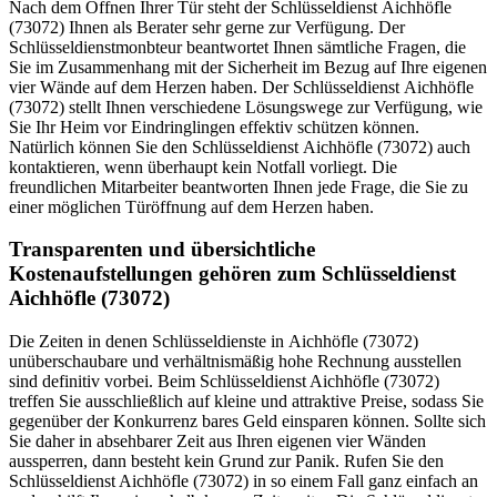
Nach dem Öffnen Ihrer Tür steht der Schlüsseldienst Aichhöfle
(73072) Ihnen als Berater sehr gerne zur Verfügung. Der
Schlüsseldienstmonbteur beantwortet Ihnen sämtliche Fragen, die
Sie im Zusammenhang mit der Sicherheit im Bezug auf Ihre eigenen
vier Wände auf dem Herzen haben. Der Schlüsseldienst Aichhöfle
(73072) stellt Ihnen verschiedene Lösungswege zur Verfügung, wie
Sie Ihr Heim vor Eindringlingen effektiv schützen können.
Natürlich können Sie den Schlüsseldienst Aichhöfle (73072) auch
kontaktieren, wenn überhaupt kein Notfall vorliegt. Die
freundlichen Mitarbeiter beantworten Ihnen jede Frage, die Sie zu
einer möglichen Türöffnung auf dem Herzen haben.
Transparenten und übersichtliche
Kostenaufstellungen gehören zum Schlüsseldienst
Aichhöfle (73072)
Die Zeiten in denen Schlüsseldienste in Aichhöfle (73072)
unüberschaubare und verhältnismäßig hohe Rechnung ausstellen
sind definitiv vorbei. Beim Schlüsseldienst Aichhöfle (73072)
treffen Sie ausschließlich auf kleine und attraktive Preise, sodass Sie
gegenüber der Konkurrenz bares Geld einsparen können. Sollte sich
Sie daher in absehbarer Zeit aus Ihren eigenen vier Wänden
aussperren, dann besteht kein Grund zur Panik. Rufen Sie den
Schlüsseldienst Aichhöfle (73072) in so einem Fall ganz einfach an