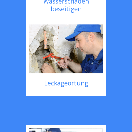
Wasserschaden
beseitigen
Leckageortung