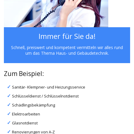
Immer für Sie da!
Schnell, preiswert und kompetent vermitteln wir alles rund
um das Thema Haus- und Gebäudetechnik.
Zum Beispiel:
Sanitär- Klempner- und Heizungsservice
Schlüsseldienst / Schlüsselnotdienst
Schädlingsbekämpfung
Elektroarbeiten
Glasnotdienst
Renovierungen von A-Z