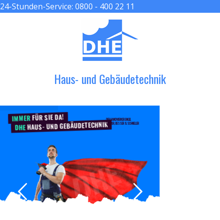
24-Stunden-Service:
0800 - 400 22 11
≡ MENU
Haus- und Gebäudetechnik
FÜR SIE DA!
IMMER
DER HANDWERKER ENGEL
HAUS- UND GEBÄUDETECHNIK
GRÖßER, BESSER & SCHNELLER
DHE