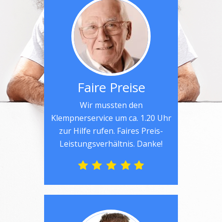
Faire Preise
Wir mussten den
Klempnerservice um ca. 1.20 Uhr
zur Hilfe rufen. Faires Preis-
Leistungsverhältnis. Danke!