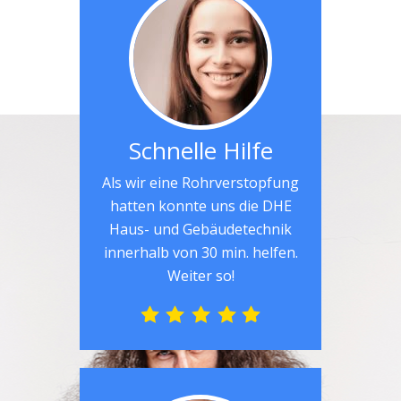
Schnelle Hilfe
Als wir eine Rohrverstopfung
hatten konnte uns die DHE
Haus- und Gebäudetechnik
innerhalb von 30 min. helfen.
Weiter so!