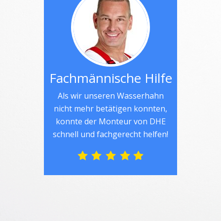
Fachmännische Hilfe
Als wir unseren Wasserhahn
nicht mehr betätigen konnten,
konnte der Monteur von DHE
schnell und fachgerecht helfen!