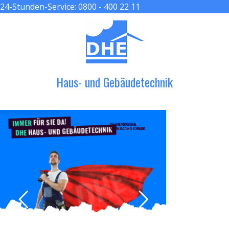
24-Stunden-Service:
0800 - 400 22 11
≡ MENU
Haus- und Gebäudetechnik
FÜR SIE DA!
IMMER
DER HANDWERKER ENGEL
HAUS- UND GEBÄUDETECHNIK
GRÖßER, BESSER & SCHNELLER
DHE