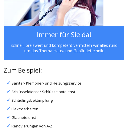
Immer für Sie da!
Schnell, preiswert und kompetent vermitteln wir alles rund
um das Thema Haus- und Gebäudetechnik.
Zum Beispiel:
Sanitär- Klempner- und Heizungsservice
Schlüsseldienst / Schlüsselnotdienst
Schädlingsbekämpfung
Elektroarbeiten
Glasnotdienst
Renovierungen von A-Z