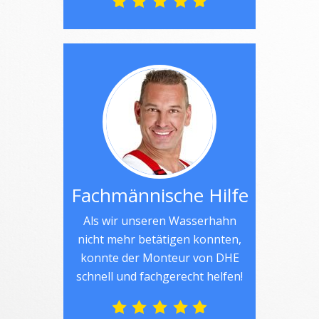
Fachmännische Hilfe
Als wir unseren Wasserhahn
nicht mehr betätigen konnten,
konnte der Monteur von DHE
schnell und fachgerecht helfen!